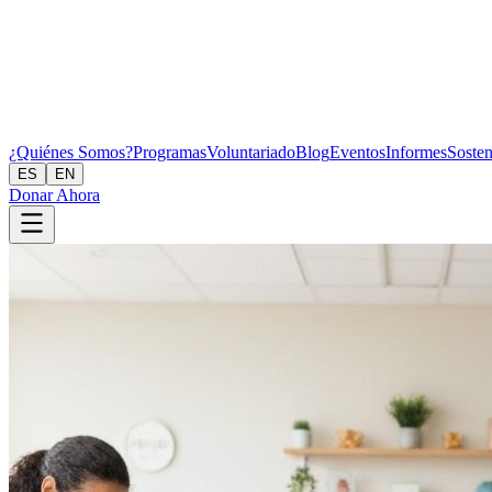
¿Quiénes Somos?
Programas
Voluntariado
Blog
Eventos
Informes
Sosten
ES
EN
Donar Ahora