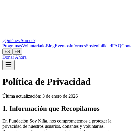
¿Quiénes Somos?
Programas
Voluntariado
Blog
Eventos
Informes
Sostenibilidad
FAQ
Cont
ES
EN
Donar Ahora
Política de Privacidad
Última actualización: 3 de enero de 2026
1. Información que Recopilamos
En Fundación Soy Niña, nos comprometemos a proteger la
privacidad de nuestros usuarios, donantes y voluntarias.