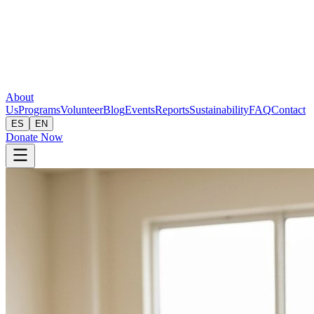
About
Us
Programs
Volunteer
Blog
Events
Reports
Sustainability
FAQ
Contact
ES
EN
Donate Now