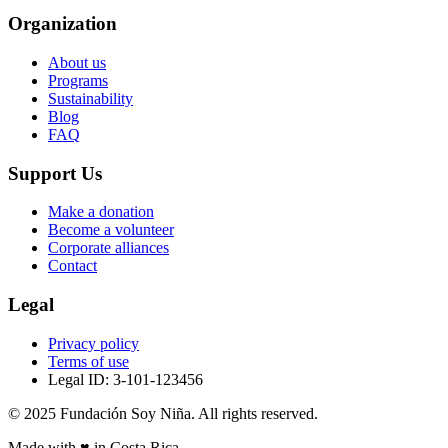
Organization
About us
Programs
Sustainability
Blog
FAQ
Support Us
Make a donation
Become a volunteer
Corporate alliances
Contact
Legal
Privacy policy
Terms of use
Legal ID: 3-101-123456
© 2025 Fundación Soy Niña. All rights reserved.
Made with ♥ in Costa Rica