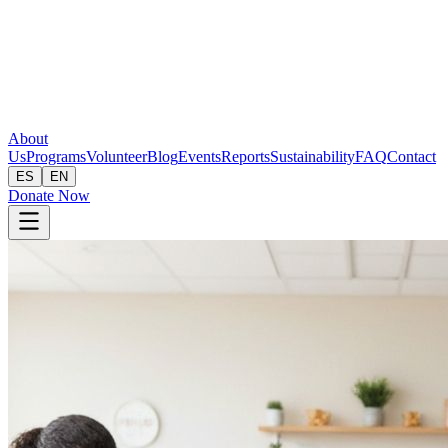
About
Us
Programs
Volunteer
Blog
Events
Reports
Sustainability
FAQ
Contact
ES
EN
Donate Now